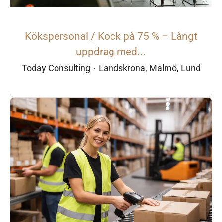
Kökspersonal / Kock på 75 % – Långt
uppdrag med...
Today Consulting
·
Landskrona, Malmö, Lund